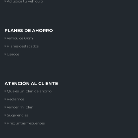
Adjudicá tu vehículo
PLANES DE AHORRO
Vehículos 0km
Planes destacados
Usados
ATENCIÓN AL CLIENTE
Que es un plan de ahorro
Reclamos
Vender mi plan
Sugerencias
Preguntas frecuentes